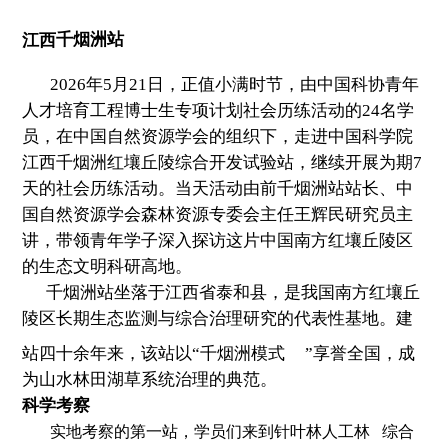
江西
千烟洲站
2026年5月21日，正值小满时节，由中国科协青年
人才培育工程博士生专项计划社会历练活动的24名学
员，在中国自然资源学会的组织下，走进中国科学院
江西千烟洲红壤丘陵综合开发试验站，继续开展为期7
天的社会历练活动。当天活动由前千烟洲站站长、中
国自然资源学会森林资源专委会主任王辉民研究员主
讲，带领青年学子深入探访这片中国南方红壤丘陵区
的生态文明科研高地。
千烟洲站坐落于江西省泰和县，是我国南方红壤丘
陵区长期生态监测与综合治理研究的代表性基地。建
站四十余年来，该站以“
千烟洲模式
”享誉全国，成
为山水林田湖草系统治理的典范。
科学考察
实地考察的第一站，学员们来到针叶林
人工林
综合