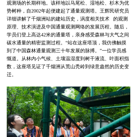
观测场的长期样地。该样地以马尾松、湿地松、杉木为优
势树种，自2002年起便建起了通量观测塔。王辉民研究员
详细讲解了千烟洲站的建站历史，
涡度相关技术
的观测
原理、技术演进及中国通量观测网络的发展历程。随后，
学员们登上高达42米的通量塔，亲身感受森林与大气之间
碳水通量的精密监测过程。“站在这座塔顶，我仿佛触摸
到了中国森林通量观测三十年发展的脉搏。”一位学员感
慨道。从林内小气候、土壤温湿度到树干液流、叶面积指
数，这座塔见证了千烟洲从荒山秃岭到绿意盎然的历史变
迁。