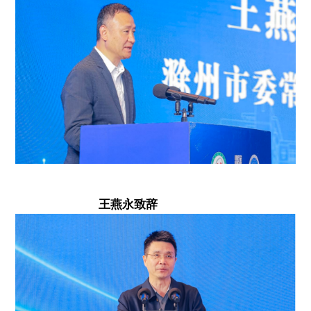
王燕永致辞