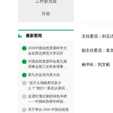
工作委员会
分会
最新要闻
主任委员：刘玉
2026中国自然资源科学大
·
副主任委员：袁
会在西北师范大学召开
中国自然资源学会第九届
·
秘书长：刘文彬
理事会第三次常务理事会
会议暨资源科学学科发展
第九次会员代表大会
·
研讨会在京召开
“这片土地能养活多少
·
人？”他们一直在认真回答
→
走进红壤丘陵的绿色丰碑
·
——中国科协青年科技人
才培育工程博士生专项社
关于举办 2026 中国自然资
·
会历练活动学员走进千烟