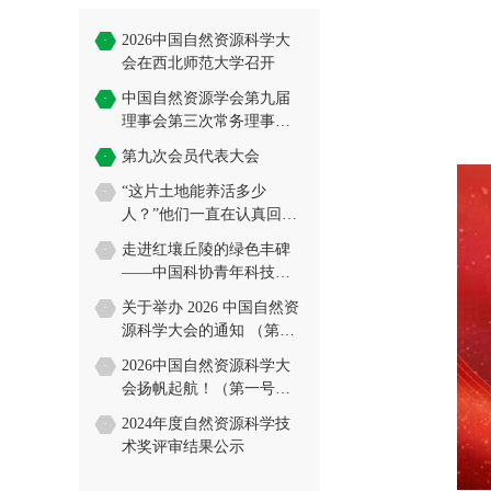
2026中国自然资源科学大
·
会在西北师范大学召开
中国自然资源学会第九届
·
理事会第三次常务理事会
会议暨资源科学学科发展
第九次会员代表大会
·
研讨会在京召开
“这片土地能养活多少
·
人？”他们一直在认真回答
→
走进红壤丘陵的绿色丰碑
·
——中国科协青年科技人
才培育工程博士生专项社
关于举办 2026 中国自然资
·
会历练活动学员走进千烟
源科学大会的通知 （第二
洲站
号）
2026中国自然资源科学大
·
会扬帆起航！（第一号通
知）
2024年度自然资源科学技
·
术奖评审结果公示