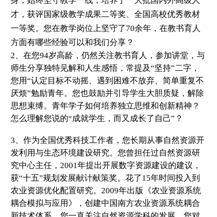
身，始终坚守教学一线，培养了一大批国内外高级人
才，获评国家级教学成果二等奖、全国高校优秀教材
一等奖。您在教学岗位上坚守了
70
余年，在教书育人
方面有哪些经验可以和我们分享？
2
、在您
94
岁高龄，仍然关注教书育人，参加讲堂，与
师生分享独特见解和人生感悟，常提及“坚持”二字，
您用“认定目标不动摇、遇到困难不放弃、简单重复不
厌烦”勉励青年。您也鼓励并引导学生大胆质疑，解除
思想束缚。青年学子如何培养独立思维和创新精神？
怎么理解您说的“成就学生，而又成长了自己”？
3
、作为全国优秀科技工作者，您长期从事自然资源开
发利用与生态环境建设研究。您曾担任过自然资源研
究中心主任，
2001
年提出开展数字资源建设的建议，
获“十五”规划发展献计献策奖。花了
15
年时间投入到
农业资源优化配置研究。
2009
年出版《农业资源系统
耦合模拟与应用》，创建中国南方农业资源系统耦合
新技术体系。您一直关注自然资源学科的发展，您对