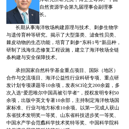
自然资源学会第九届理事会副理事
长。
长期从事海洋牧场构建原理与技术、刺参生物学
与遗传育种等研究。揭示了大型藻类、滤食性贝类、
棘皮动物的生态功能，培育了刺参“东科
1
号”新品种，
研制了浅海生态修复工程设施，建立了海洋牧场全链
条构建与安全保障技术。
承担国家自然科学基金重点项目、国际（地区）
合作与交流项目、海洋公益性行业科研专项、重点研
发计划专项课题等
10
余项，发表
SCI
论文
200
余篇，多
次入选“爱思唯尔中国高被引学者”，授权发明专利
50
余项，出版中英文专著
10
余部，主持制定海洋牧场国
家标准、行业与地方标准
10
余项。以第一完成人获山
东省技术发明奖一等奖、山东省科技进步奖一等奖、
中国水产学会范蠡科学技术奖特等奖、中国科学院科