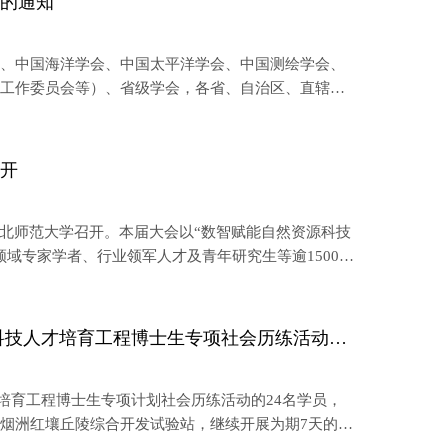
作的通知
会、中国海洋学会、中国太平洋学会、中国测绘学会、
、工作委员会等）、省级学会，各省、自治区、直辖市
海市海洋局、浙江省海洋经济
召开
会在西北师范大学召开。本届大会以“数智赋能自然资源科技
域专家学者、行业领军人才及青年研究生等逾1500名
走进红壤丘陵的绿色丰碑 ——中国科协青年科技人才培育工程博士生专项社会历练活动学员走进千烟洲站
才培育工程博士生专项计划社会历练活动的24名学员，
烟洲红壤丘陵综合开发试验站，继续开展为期7天的社