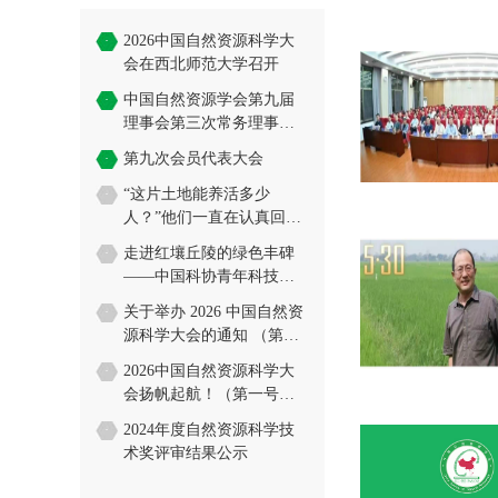
2026中国自然资源科学大
·
会在西北师范大学召开
中国自然资源学会第九届
·
理事会第三次常务理事会
会议暨资源科学学科发展
第九次会员代表大会
·
研讨会在京召开
“这片土地能养活多少
·
人？”他们一直在认真回答
→
走进红壤丘陵的绿色丰碑
·
——中国科协青年科技人
才培育工程博士生专项社
关于举办 2026 中国自然资
·
会历练活动学员走进千烟
源科学大会的通知 （第二
洲站
号）
2026中国自然资源科学大
·
会扬帆起航！（第一号通
知）
2024年度自然资源科学技
·
术奖评审结果公示